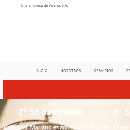
Una empresa de Valeros S.A.
INICIO
NOSOTROS
SERVICIOS
P
55 6363 9636
5
Calz.Gral. Mariano escobedo 53, Popotla, Migue