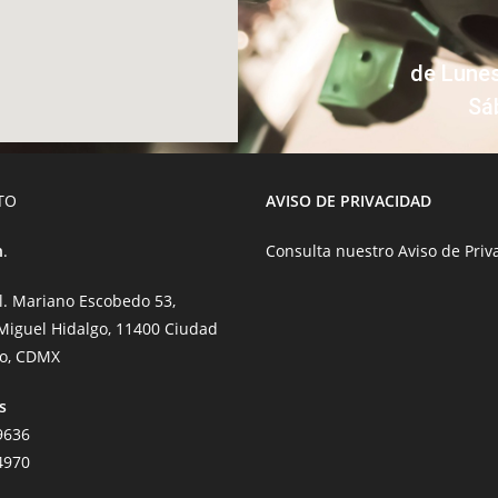
de Lunes
Sá
TO
AVISO DE PRIVACIDAD
n
.
Consulta nuestro
Aviso de Priv
al. Mariano Escobedo 53,
 Miguel Hidalgo, 11400 Ciudad
co, CDMX
s
9636
4970